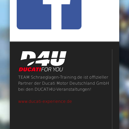
TEAM Schraeglagen-Training.de ist offizieller
Partner der Ducati Motor Deutschland GmbH
bei den DUCATI4U-Veranstaltungen!
www.ducati-experience.de