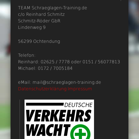
TEAM Schraeglagen-Training.de
c/o Reinhard Schmitz
Schmitz-Röder GbR
Lindenweg 9
56299 Ochtendung
Telefon:
Reinhard: 02625 / 7778 oder 0151 / 56077813
Michael: 0172 / 7005184
eMail: mail@schraeglagen-training.de
Datenschutzerklärung
Impressum