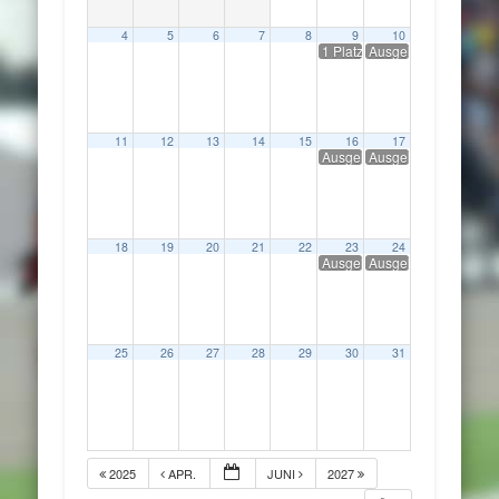
4
5
6
7
8
9
10
1 Platz frei geworden/ Kombi
Ausgebucht !/ Schräg
11
12
13
14
15
16
17
Ausgebucht !/ Schräglagen-T
Ausgebucht !/ Schräg
18
19
20
21
22
23
24
Ausgebucht !/ Schräglagen-T
Ausgebucht !/ Schräg
25
26
27
28
29
30
31
2025
APR.
JUNI
2027