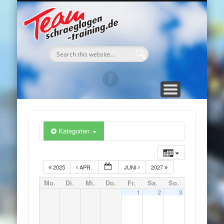
TEAM Schraeglagen-Training
WEGBESCHREIBUNG
DAS TRAINING
ANMELDUNG
GÄSTEBUCH
DAS TEAM
KONTAKT
TERMINE
MEDIA
HOME
Kategorien
2025
APR.
JUNI
2027
Mo.
Di.
Mi.
Do.
Fr.
Sa.
So.
1
2
3