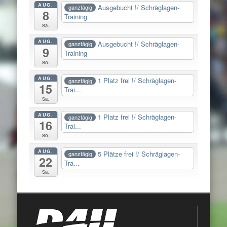
AUG.
Ausgebucht !/ Schräglagen-
ganztägig
8
Training
Sa.
AUG.
Ausgebucht !/ Schräglagen-
ganztägig
9
Training
So.
AUG.
1 Platz frei !/ Schräglagen-
ganztägig
15
Trai...
Sa.
AUG.
1 Platz frei !/ Schräglagen-
ganztägig
16
Trai...
So.
AUG.
5 Plätze frei !/ Schräglagen-
ganztägig
22
Tra...
Sa.