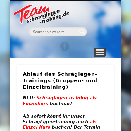
TEAM Schraeglagen-Training
WEGBESCHREIBUNG
DAS TRAINING
ANMELDUNG
GÄSTEBUCH
DAS TEAM
KONTAKT
TERMINE
MEDIA
HOME
Ablauf des Schräglagen-
Trainings (Gruppen- und
Einzeltraining)
NEU:
Schräglagen-Training als
Einzelkurs
buchbar!
Ab sofort könnt ihr unser
Schräglagen-Training auch
als
Einzel-Kurs
buchen! Der Termin