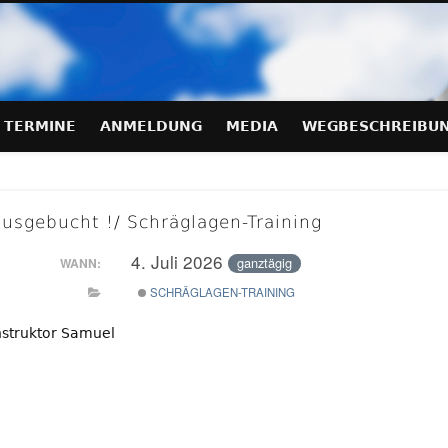
hraeglagen-Training.de
TERMINE
ANMELDUNG
MEDIA
WEGBESCHREIBU
usgebucht !/ Schräglagen-Training
4. Juli 2026
ganztägig
WANN:
SCHRÄGLAGEN-TRAINING
nstruktor Samuel