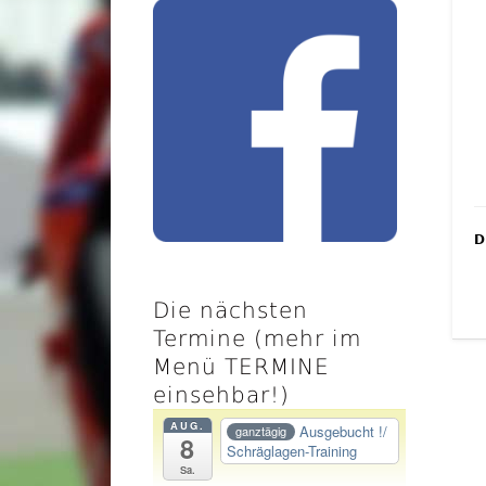
D
Die nächsten
Termine (mehr im
Menü TERMINE
einsehbar!)
AUG.
Ausgebucht !/
ganztägig
8
Schräglagen-Training
Sa.