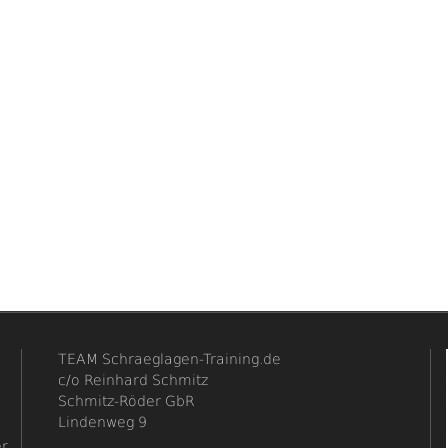
TEAM Schraeglagen-Training.de
c/o Reinhard Schmitz
Schmitz-Röder GbR
Lindenweg 9
er