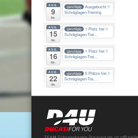
AUG.
Ausgebucht !/
ganztägig
9
Schräglagen-Training
So.
AUG.
1 Platz frei !/
ganztägig
15
Schräglagen-Trai...
Sa.
AUG.
1 Platz frei !/
ganztägig
16
Schräglagen-Trai...
So.
AUG.
5 Plätze frei !/
ganztägig
22
Schräglagen-Tra...
Sa.
TEAM Schraeglagen-Training.de ist offiziell