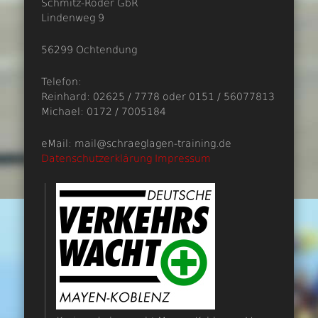
Schmitz-Röder GbR
Lindenweg 9
56299 Ochtendung
Telefon:
Reinhard: 02625 / 7778 oder 0151 / 56077813
Michael: 0172 / 7005184
eMail: mail@schraeglagen-training.de
Datenschutzerklärung
Impressum