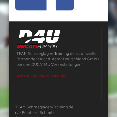
TEAM Schraeglagen-Training.de ist offizieller
Partner der Ducati Motor Deutschland GmbH
bei den DUCATI4U-Veranstaltungen!
www.ducati-experience.de
TEAM Schraeglagen-Training.de
c/o Reinhard Schmitz