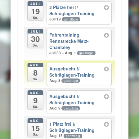
JULI
2 Plätze frei !/
19
Schräglagen-Training
So.
Juli 19
ganztägig
JULI
Fahrertraining
30
Rennstrecke Metz-
Do.
Chambley
Juli 30 – Aug. 1
ganztägig
AUG.
Ausgebucht !/
8
Schräglagen-Training
Sa.
Aug. 8
ganztägig
AUG.
Ausgebucht !/
9
Schräglagen-Training
So.
Aug. 9
ganztägig
AUG.
1 Platz frei !/
15
Schräglagen-Training
Sa.
Aug. 15
ganztägig