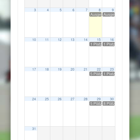
3
4
5
6
7
8
9
Ausgebucht !/ Schräglagen-T
Ausgebucht !/ Schräg
10
11
12
13
14
15
16
1 Platz frei !/ Schräglagen-Tr
1 Platz frei !/ Schräg
17
18
19
20
21
22
23
5 Plätze frei !/ Schräglagen-T
1 Platz frei !/ Schräg
24
25
26
27
28
29
30
5 Plätze frei !/ Schräglagen-T
8 Plätze frei !/ Kombi
31