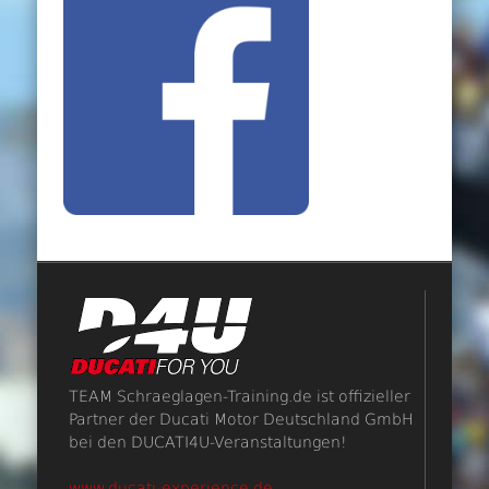
TEAM Schraeglagen-Training.de ist offizieller
Partner der Ducati Motor Deutschland GmbH
bei den DUCATI4U-Veranstaltungen!
www.ducati-experience.de