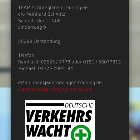
TEAM Schraeglagen-Training.de
c/o Reinhard Schmitz
Schmitz-Röder GbR
Lindenweg 9
56299 Ochtendung
Telefon:
Reinhard: 02625 / 7778 oder 0151 / 56077813
Michael: 0172 / 7005184
eMail: mail@schraeglagen-training.de
Datenschutzerklärung
Impressum