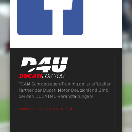
TEAM Schraeglagen-Training.de ist offizieller
Partner der Ducati Motor Deutschland GmbH
bei den DUCATI4U-Veranstaltungen!
www.ducati-experience.de