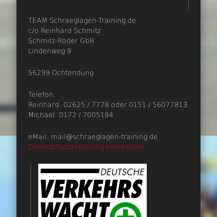
TEAM Schraeglagen-Training.de
c/o Reinhard Schmitz
Schmitz-Röder GbR
Lindenweg 9
56299 Ochtendung
Telefon:
Reinhard: 02625 / 7778 oder 0151 / 56077813
Michael: 0172 / 7005184
eMail: mail@schraeglagen-training.de
Datenschutzerklärung
Impressum