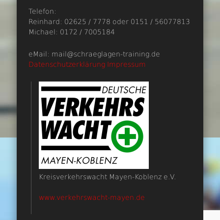
Telefon:
Reinhard: 02625 / 7778 oder 0151 / 56077813
Michael: 0172 / 7005184
eMail: mail@schraeglagen-training.de
Datenschutzerklärung
Impressum
Kreisverkehrswacht Mayen-Koblenz e.V.
www.verkehrswacht-mayen.de