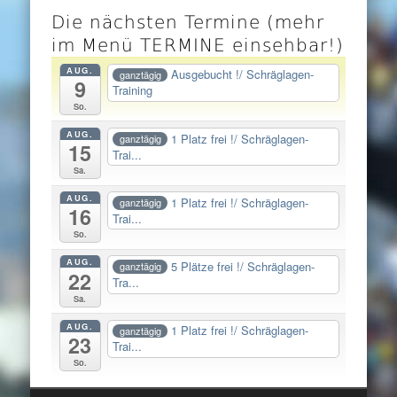
Die nächsten Termine (mehr
im Menü TERMINE einsehbar!)
AUG.
Ausgebucht !/ Schräglagen-
ganztägig
9
Training
So.
AUG.
1 Platz frei !/ Schräglagen-
ganztägig
15
Trai...
Sa.
AUG.
1 Platz frei !/ Schräglagen-
ganztägig
16
Trai...
So.
AUG.
5 Plätze frei !/ Schräglagen-
ganztägig
22
Tra...
Sa.
AUG.
1 Platz frei !/ Schräglagen-
ganztägig
23
Trai...
So.