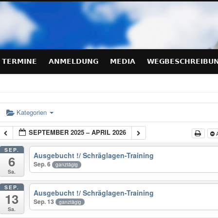
hraeglagen-Training.de
TERMINE
ANMELDUNG
MEDIA
WEGBESCHREIBU
Kategorien
SEPTEMBER 2025 – APRIL 2026
A
SEP.
Ausgebucht !/ Schräglagen-Training
6
Sep. 6
ganztägig
Sa.
SEP.
Ausgebucht !/ Schräglagen-Training
13
Sep. 13
ganztägig
Sa.