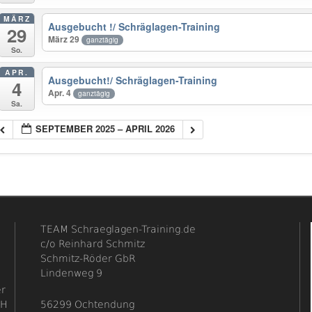
MÄRZ
Ausgebucht !/ Schräglagen-Training
29
März 29
ganztägig
So.
APR.
Ausgebucht!/ Schräglagen-Training
4
Apr. 4
ganztägig
Sa.
SEPTEMBER 2025 – APRIL 2026
TEAM Schraeglagen-Training.de
c/o Reinhard Schmitz
Schmitz-Röder GbR
Lindenweg 9
er
bH
56299 Ochtendung