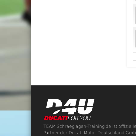
TEAM Schraeglagen-Training.de ist offiziell
Partner der Ducati Motor Deutschland Gm