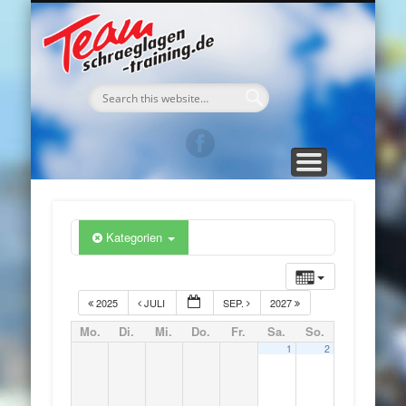
TEAM Schraeglagen-Training
WEGBESCHREIBUNG
DAS TRAINING
ANMELDUNG
GÄSTEBUCH
DAS TEAM
KONTAKT
TERMINE
MEDIA
HOME
Kategorien
2025
JULI
SEP.
2027
Mo.
Di.
Mi.
Do.
Fr.
Sa.
So.
1
2