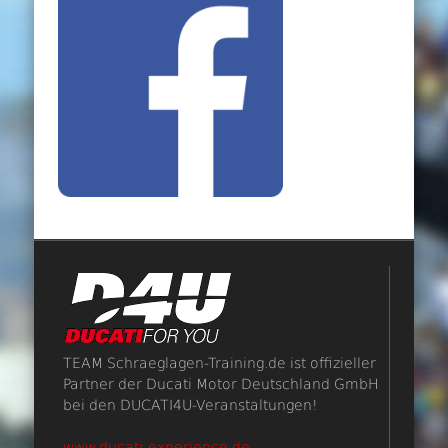
TEAM Schraeglagen-Training.de ist offizieller
Partner der Ducati Motor Deutschland GmbH
bei den DUCATI4U-Veranstaltungen!
www.ducati-experience.de