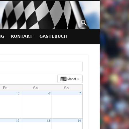
NG
KONTAKT
GÄSTEBUCH
Monat
Fr.
Sa.
So.
5
6
7
12
13
14