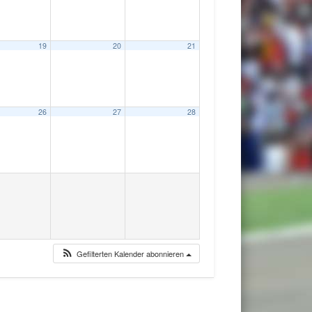
19
20
21
26
27
28
Gefilterten Kalender abonnieren