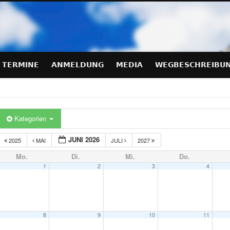
hraeglagen-Training.de
TERMINE
ANMELDUNG
MEDIA
WEGBESCHREIBU
Kategorien
JUNI 2026
2025
MAI
JULI
2027
Mo.
Di.
Mi.
Do.
1
2
3
4
8
9
10
11