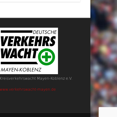
Kreisverkehrswacht Mayen-Koblenz e.V.
www.verkehrswacht-mayen.de