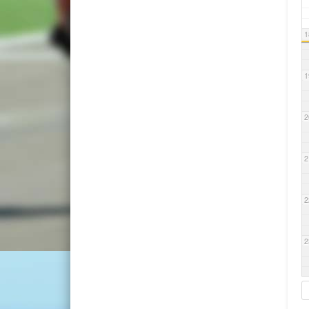
1
1
2
2
2
2