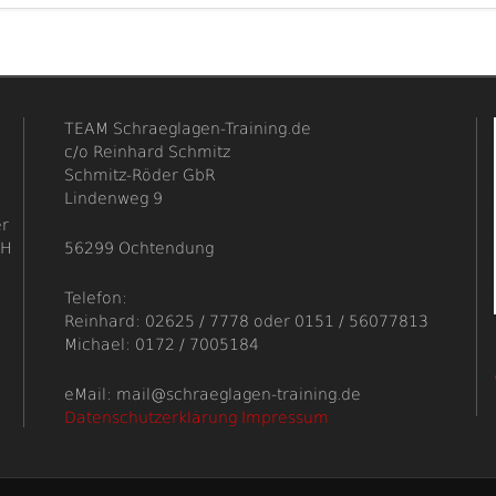
TEAM Schraeglagen-Training.de
c/o Reinhard Schmitz
Schmitz-Röder GbR
Lindenweg 9
er
bH
56299 Ochtendung
Telefon:
Reinhard: 02625 / 7778 oder 0151 / 56077813
Michael: 0172 / 7005184
eMail: mail@schraeglagen-training.de
Datenschutzerklärung
Impressum