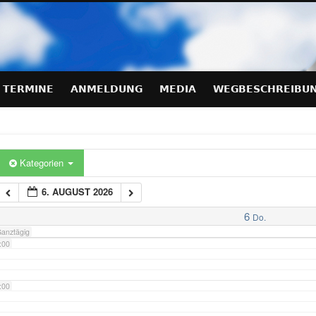
hraeglagen-Training.de
:00
:00
TERMINE
ANMELDUNG
MEDIA
WEGBESCHREIBU
:00
:00
Kategorien
6. AUGUST 2026
:00
6
Do.
anztägig
:00
:00