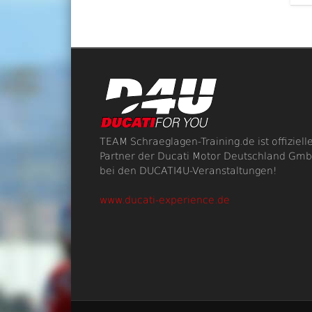
TEAM Schraeglagen-Training.de ist offiziell
Partner der Ducati Motor Deutschland Gm
bei den DUCATI4U-Veranstaltungen!
www.ducati-experience.de