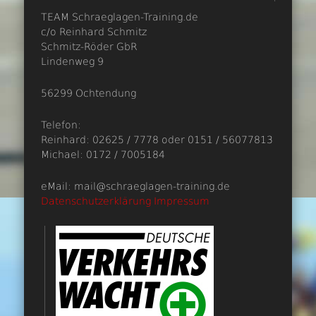
TEAM Schraeglagen-Training.de
c/o Reinhard Schmitz
Schmitz-Röder GbR
Lindenweg 9
56299 Ochtendung
Telefon:
Reinhard: 02625 / 7778 oder 0151 / 56077813
Michael: 0172 / 7005184
eMail: mail@schraeglagen-training.de
Datenschutzerklärung
Impressum