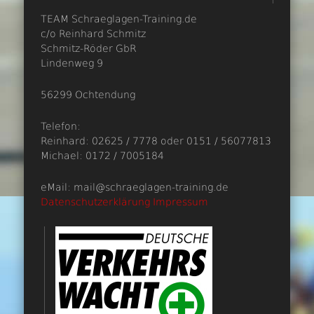
TEAM Schraeglagen-Training.de
c/o Reinhard Schmitz
Schmitz-Röder GbR
Lindenweg 9
56299 Ochtendung
Telefon:
Reinhard: 02625 / 7778 oder 0151 / 56077813
Michael: 0172 / 7005184
eMail: mail@schraeglagen-training.de
Datenschutzerklärung
Impressum