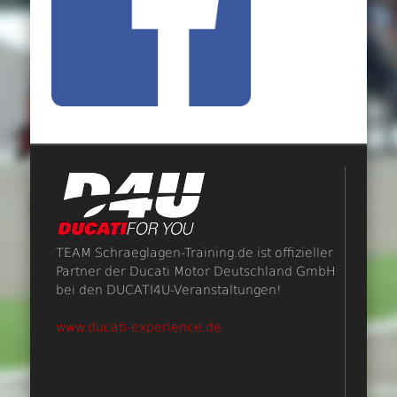
TEAM Schraeglagen-Training.de ist offizieller
Partner der Ducati Motor Deutschland GmbH
bei den DUCATI4U-Veranstaltungen!
www.ducati-experience.de