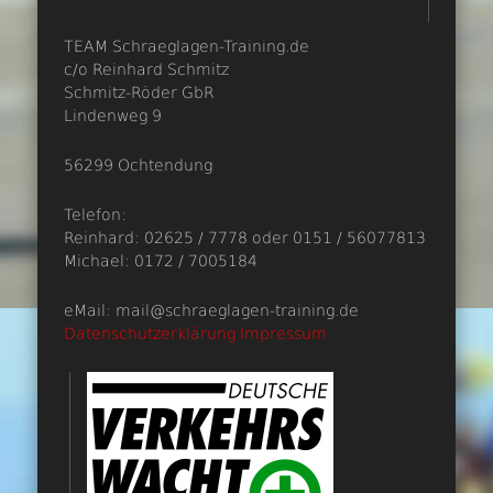
TEAM Schraeglagen-Training.de
c/o Reinhard Schmitz
Schmitz-Röder GbR
Lindenweg 9
56299 Ochtendung
Telefon:
Reinhard: 02625 / 7778 oder 0151 / 56077813
Michael: 0172 / 7005184
eMail: mail@schraeglagen-training.de
Datenschutzerklärung
Impressum