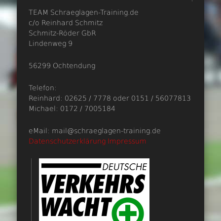
TEAM Schraeglagen-Training.de
c/o Reinhard Schmitz
Schmitz-Röder GbR
Lindenweg 9
56299 Ochtendung
Telefon:
Reinhard: 02625 / 7778 oder 0151 / 56077813
Michael: 0172 / 7005184
eMail: mail@schraeglagen-training.de
Datenschutzerklärung
Impressum