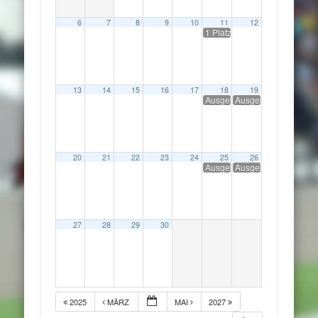
6
7
8
9
10
11
12
1 Platz frei !/ Schräglagen-Tr
13
14
15
16
17
18
19
Ausgebucht !!/ Schräglagen-T
Ausgebucht !/ Schräg
20
21
22
23
24
25
26
Ausgebucht !/ Schräglagen-T
Ausgebucht !/ Schräg
27
28
29
30
2025
MÄRZ
MAI
2027