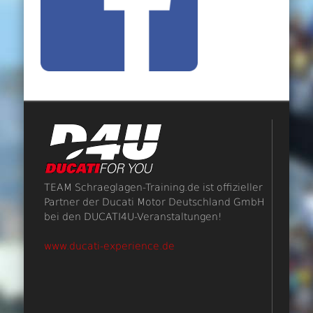
TEAM Schraeglagen-Training.de ist offizieller
Partner der Ducati Motor Deutschland GmbH
bei den DUCATI4U-Veranstaltungen!
www.ducati-experience.de