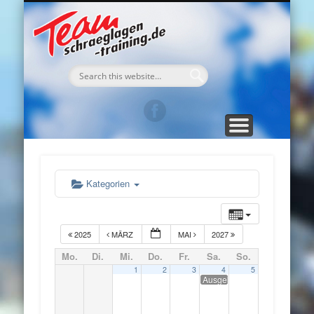
TEAM Schraeglagen-Training
WEGBESCHREIBUNG
DAS TRAINING
ANMELDUNG
GÄSTEBUCH
DAS TEAM
KONTAKT
TERMINE
MEDIA
HOME
Kategorien
2025
MÄRZ
MAI
2027
Mo.
Di.
Mi.
Do.
Fr.
Sa.
So.
1
2
3
4
5
Ausgebucht!/ Schräglagen-Tr