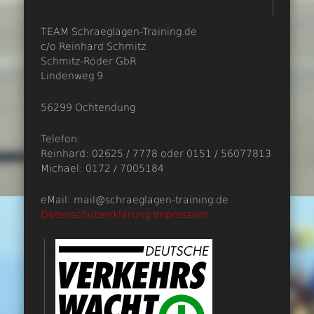
TEAM Schraeglagen-Training.de
c/o Reinhard Schmitz
Schmitz-Röder GbR
Lindenweg 9
56299 Ochtendung
Telefon:
Reinhard: 02625 / 7778 oder 0151 / 56077813
Michael: 0172 / 7005184
eMail: mail@schraeglagen-training.de
Datenschutzerklärung
Impressum